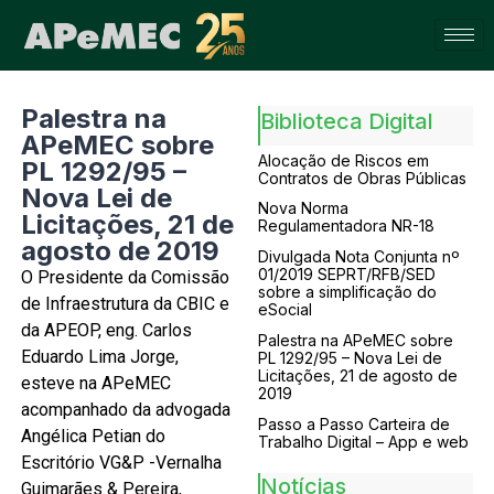
Palestra na
Biblioteca Digital
APeMEC sobre
Alocação de Riscos em
PL 1292/95 –
Contratos de Obras Públicas
Nova Lei de
Nova Norma
Licitações, 21 de
Regulamentadora NR-18
agosto de 2019
Divulgada Nota Conjunta nº
01/2019 SEPRT/RFB/SED
O Presidente da Comissão
sobre a simplificação do
de Infraestrutura da CBIC e
eSocial
da APEOP, eng. Carlos
Palestra na APeMEC sobre
Eduardo Lima Jorge,
PL 1292/95 – Nova Lei de
Licitações, 21 de agosto de
esteve na APeMEC
2019
acompanhado da advogada
Passo a Passo Carteira de
Angélica Petian do
Trabalho Digital – App e web
Escritório VG&P -Vernalha
Notícias
Guimarães & Pereira,