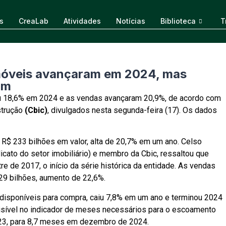
s
CreaLab
Atividades
Notícias
Biblioteca
T
móveis avançaram em 2024, mas
am
iu 18,6% em 2024 e as vendas avançaram 20,9%, de acordo com
strução
(Cbic)
, divulgados nesta segunda-feira (17). Os dados
R$ 233 bilhões em valor, alta de 20,7% em um ano. Celso
dicato do setor imobiliário) e membro da Cbic, ressaltou que
e de 2017, o início da série histórica da entidade. As vendas
229 bilhões, aumento de 22,6%.
s disponíveis para compra, caiu 7,8% em um ano e terminou 2024
isível no indicador de meses necessários para o escoamento
2023, para 8,7 meses em dezembro de 2024.