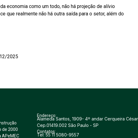
 da economia como um todo, não há projeção de alívio
ece que realmente não há outra saída para o setor, além do
/12/2025
Endereço:
Alameda Santos, 1909- 4º andar Cerqueira César
nstrução
Cep.01419.002 São Paulo - SP
o de 2000
Contatos:
Tel: 55 11 5080-9557
u a APeMEC