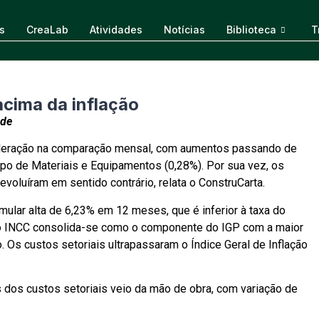
s
CreaLab
Atividades
Notícias
Biblioteca
T
cima da inflação
ade
eleração na comparação mensal, com aumentos passando de
po de Materiais e Equipamentos (0,28%). Por sua vez, os
voluíram em sentido contrário, relata o ConstruCarta.
lar alta de 6,23% em 12 meses, que é inferior à taxa do
o INCC consolida-se como o componente do IGP com a maior
. Os custos setoriais ultrapassaram o Índice Geral de Inflação
s dos custos setoriais veio da mão de obra, com variação de