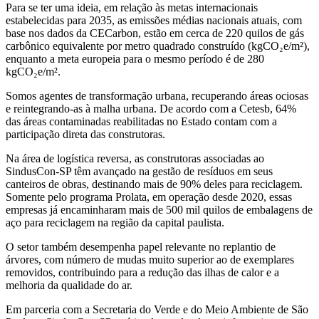
Para se ter uma ideia, em relação às metas internacionais
estabelecidas para 2035, as emissões médias nacionais atuais, com
base nos dados da CECarbon, estão em cerca de 220 quilos de gás
carbônico equivalente por metro quadrado construído (kgCO₂e/m²),
enquanto a meta europeia para o mesmo período é de 280
kgCO₂e/m².
Somos agentes de transformação urbana, recuperando áreas ociosas
e reintegrando-as à malha urbana. De acordo com a Cetesb, 64%
das áreas contaminadas reabilitadas no Estado contam com a
participação direta das construtoras.
Na área de logística reversa, as construtoras associadas ao
SindusCon-SP têm avançado na gestão de resíduos em seus
canteiros de obras, destinando mais de 90% deles para reciclagem.
Somente pelo programa Prolata, em operação desde 2020, essas
empresas já encaminharam mais de 500 mil quilos de embalagens de
aço para reciclagem na região da capital paulista.
O setor também desempenha papel relevante no replantio de
árvores, com número de mudas muito superior ao de exemplares
removidos, contribuindo para a redução das ilhas de calor e a
melhoria da qualidade do ar.
Em parceria com a Secretaria do Verde e do Meio Ambiente de São