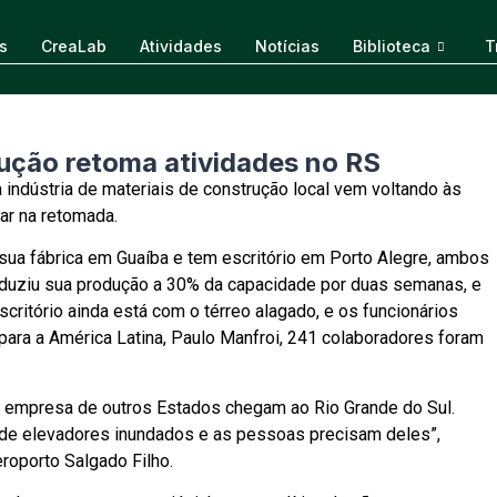
s
CreaLab
Atividades
Notícias
Biblioteca
T
rução retoma atividades no RS
 indústria de materiais de construção local vem voltando às
ar na retomada.
sua fábrica em Guaíba e tem escritório em Porto Alegre, ambos
eduziu sua produção a 30% da capacidade por duas semanas, e
escritório ainda está com o térreo alagado, e os funcionários
ara a América Latina, Paulo Manfroi, 241 colaboradores foram
 empresa de outros Estados chegam ao Rio Grande do Sul.
de elevadores inundados e as pessoas precisam deles”,
eroporto Salgado Filho.