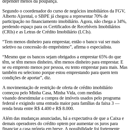
depender menos da poupança.
Segundo o coordenador do curso de negócios imobiliários da FGV,
Alberto Ajzental, o SBPE já chegou a representar 70% de
participação no financiamento imobiliário. Agora, não chega a 34%,
perdendo espaço para os Certificados de Recebíveis Imobiliários
(CRIs) e as Letras de Crédito Imobiliário (LCIs).
“Tem menos dinheiro para emprestar, então o banco vai ser mais
seletivo na concessão do empréstimo”, afirma o especialista.
“Mesmo que os bancos sejam obrigados a emprestar 65% do que
têm, se têm menos dinheiro, têm menos dinheiro para emprestar. E
se eu empresto menos por pessoa, eu tento emprestar para mais. Mas
também eu seleciono porque estou emprestando para quem tem
condições de aportar”, diz.
A movimentação de restrição de oferta de crédito imobiliário
começou pelo Minha Casa, Minha Vida, com medidas
visando desestimular a compra de imóveis usados pelo programa
federal e exigindo uma entrada maior para famílias da faixa 3 —
renda bruta entre R$ 4.400 e R$ 8.000.
Além das mudanças anunciadas, há a expectativa de que a Caixa e
demais operadores do crédito optem por aumentar os juros para
financiar a
casa própria
em breve. A possibilidade foi fortemente