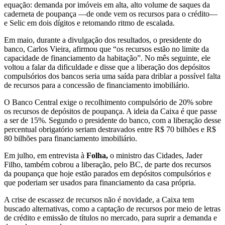
equação: demanda por imóveis em alta, alto volume de saques da
caderneta de poupança —de onde vem os recursos para o crédito—
e Selic em dois dígitos e retomando ritmo de escalada.
Em maio, durante a divulgação dos resultados, o presidente do
banco, Carlos Vieira, afirmou que “os recursos estão no limite da
capacidade de financiamento da habitação”. No mês seguinte, ele
voltou a falar da dificuldade e disse que a liberação dos depósitos
compulsórios dos bancos seria uma saída para driblar a possível falta
de recursos para a concessão de financiamento imobiliário.
O Banco Central exige o recolhimento compulsório de 20% sobre
os recursos de depósitos de poupança. A ideia da Caixa é que passe
a ser de 15%. Segundo o presidente do banco, com a liberação desse
percentual obrigatório seriam destravados entre R$ 70 bilhões e R$
80 bilhões para financiamento imobiliário.
Em julho, em entrevista à
Folha,
o ministro das Cidades, Jader
Filho, também cobrou a liberação, pelo BC, de parte dos recursos
da poupança que hoje estão parados em depósitos compulsórios e
que poderiam ser usados para financiamento da casa própria.
A crise de escassez de recursos não é novidade, a Caixa tem
buscado alternativas, como a captação de recursos por meio de letras
de crédito e emissão de títulos no mercado, para suprir a demanda e