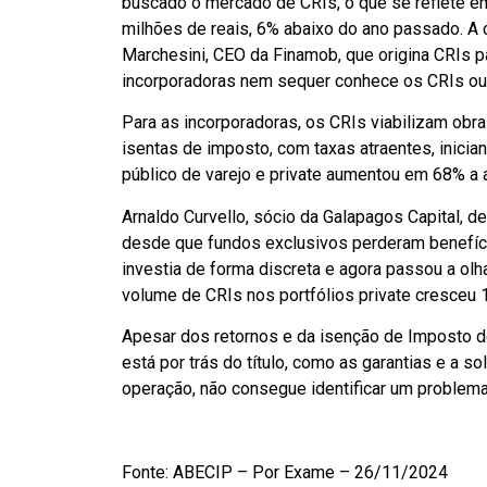
buscado o mercado de CRIs, o que se reflete 
milhões de reais, 6% abaixo do ano passado. A 
Marchesini, CEO da Finamob, que origina CRIs p
incorporadoras nem sequer conhece os CRIs ou s
Para as incorporadoras, os CRIs viabilizam obr
isentas de imposto, com taxas atraentes, inici
público de varejo e private aumentou em 68% a a
Arnaldo Curvello, sócio da Galapagos Capital,
desde que fundos exclusivos perderam benefíci
investia de forma discreta e agora passou a ol
volume de CRIs nos portfólios private cresceu 1
Apesar dos retornos e da isenção de Imposto de
está por trás do título, como as garantias e a s
operação, não consegue identificar um problema
Fonte: ABECIP – Por Exame – 26/11/2024