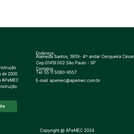
Endereço:
Alameda Santos, 1909- 4º andar Cerqueira César
Cep.01419.002 São Paulo - SP
nstrução
Contatos:
Tel: 55 11 5080-9557
o de 2000
E-mail: apemec@apemec.com.br
u a APeMEC
onstrução
ite
Copyright @ APeMEC 2024