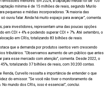
em emissões menores. Em 2024, a captação média foi de 105
captação mínima é de 15 milhões de reais, segundo Murilo
ara pequenas e médias incorporadoras. “A maioria das
ó ouviu falar. Ainda há muito espaço para avançar”, comenta.
as; para investidores, representam uma das poucas opções
ando em CDI + 4% e podendo superar CDI + 7%. Até setembro, o
locação em CRIs, totalizando 83 bilhões de reais.
 destaca que a demanda por produtos isentos vem crescendo
os tributários. “Observamos aumento de um público que antes
har para esse mercado com atenção”, comenta. Desde 2022, o
45%, totalizando 37 bilhões de reais, com 30.200 contas.
 Renda, Curvello ressalta a importância de entender o que
olidez do emissor. “Se você não tiver o monitoramento da
. No mundo dos CRIs, isso é essencial”, conclui.