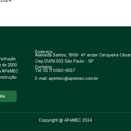
/2024
Endereço:
Alameda Santos, 1909- 4º andar Cerqueira César
nstrução
Cep.01419.002 São Paulo - SP
o de 2000
Contatos:
Tel: 55 11 5080-9557
u a APeMEC
onstrução
E-mail: apemec@apemec.com.br
ite
Copyright @ APeMEC 2024