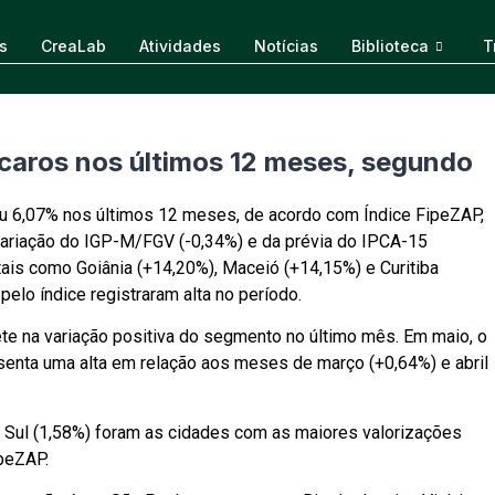
s
CreaLab
Atividades
Notícias
Biblioteca
T
caros nos últimos 12 meses, segundo
iu 6,07% nos últimos 12 meses, de acordo com Índice FipeZAP,
variação do IGP-M/FGV (-0,34%) e da prévia do IPCA-15
tais como Goiânia (+14,20%), Maceió (+14,15%) e Curitiba
elo índice registraram alta no período.
te na variação positiva do segmento no último mês. Em maio, o
senta uma alta em relação aos meses de março (+0,64%) e abril
do Sul (1,58%) foram as cidades com as maiores valorizações
peZAP.