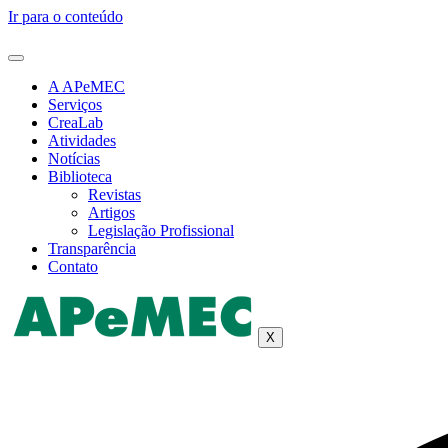
Ir para o conteúdo
A APeMEC
Serviços
CreaLab
Atividades
Notícias
Biblioteca
Revistas
Artigos
Legislação Profissional
Transparência
Contato
X