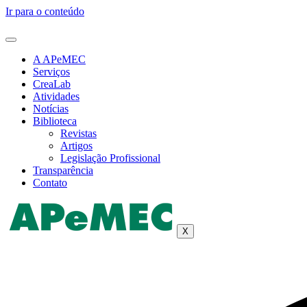
Ir para o conteúdo
A APeMEC
Serviços
CreaLab
Atividades
Notícias
Biblioteca
Revistas
Artigos
Legislação Profissional
Transparência
Contato
X