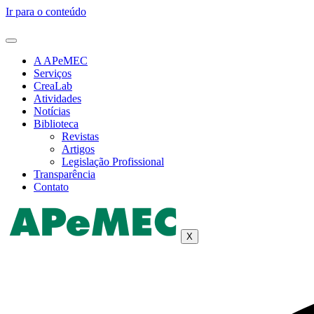
Ir para o conteúdo
A APeMEC
Serviços
CreaLab
Atividades
Notícias
Biblioteca
Revistas
Artigos
Legislação Profissional
Transparência
Contato
X