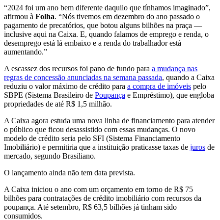
“2024 foi um ano bem diferente daquilo que tínhamos imaginado”,
afirmou à
Folha
. “Nós tivemos em dezembro do ano passado o
pagamento de precatórios, que botou alguns bilhões na praça —
inclusive aqui na Caixa. E, quando falamos de emprego e renda, o
desemprego está lá embaixo e a renda do trabalhador está
aumentando.”
A escassez dos recursos foi pano de fundo para
a mudança nas
regras de concessão anunciadas na semana passada
, quando a Caixa
reduziu o valor máximo de crédito para
a compra de imóveis
pelo
SBPE (Sistema Brasileiro de
Poupança
e Empréstimo), que engloba
propriedades de até R$ 1,5 milhão.
A Caixa agora estuda uma nova linha de financiamento para atender
o público que ficou desassistido com essas mudanças. O novo
modelo de crédito seria pelo SFI (Sistema Financiamento
Imobiliário) e permitiria que a instituição praticasse taxas de
juros
de
mercado, segundo Brasiliano.
O lançamento ainda não tem data prevista.
A Caixa iniciou o ano com um orçamento em torno de R$ 75
bilhões para contratações de crédito imobiliário com recursos da
poupança. Até setembro, R$ 63,5 bilhões já tinham sido
consumidos.