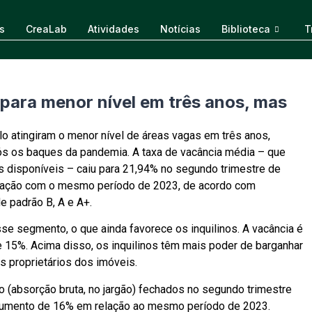
s
CreaLab
Atividades
Notícias
Biblioteca
T
 para menor nível em três anos, mas
lo atingiram o menor nível de áreas vagas em três anos,
pós os baques da pandemia. A taxa de vacância média – que
s disponíveis – caiu para 21,94% no segundo trimestre de
aração com o mesmo período de 2023, de acordo com
e padrão B, A e A+.
e segmento, o que ainda favorece os inquilinos. A vacância é
e 15%. Acima disso, os inquilinos têm mais poder de barganhar
s proprietários dos imóveis.
 (absorção bruta, no jargão) fechados no segundo trimestre
aumento de 16% em relação ao mesmo período de 2023.