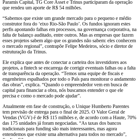
Paramis Capital, TG Core Asset e Trinus participaram da operação
que rendeu um aporte de R$ 54 milhões.
“Sabemos que existe um grande mercado para o pequeno e médio
construtor fora do ‘eixo Rio-São Paulo’. Os fundos ignoram estes
perfis apontando falhas em processos, na governança corporativa, na
falta de balanço auditado, entre outros. Mas as empresas que fazem
esses projetos sabem algo que os grandes não sabem: eles conhecem
o mercado regional”, contrapõe Felipe Medeiros, sócio e diretor de
estruturação da Trinus.
Ele explica que antes de conectar a carteira dos investidores aos
projetos, a fintech se encarrega de corrigir eventuais falhas ou a falta
de transparência da operação. “Temos uma equipe de fiscais e
engenheiros espalhados por todo o País para monitorar o andamento
das obras”, explica. “Quando o empreendedor vem em busca de
capital para financiar a obra, nós buscamos entender o que ele
precisa e como o mercado pode ajudar”.
Atualmente em fase de construção, o Unique Humberto Parentes
tem previsão de entrega para o final de 2025. O Valor Geral de
Vendas (VGV) é de R$ 115 milhões e, de acordo com a Haute, 70%
das 175 unidades já foram negociadas. “As taxas dos bancos
tradicionais para funding são mais interessantes, mas agora
entendemos que existe uma alternativa para todos no mercado”,