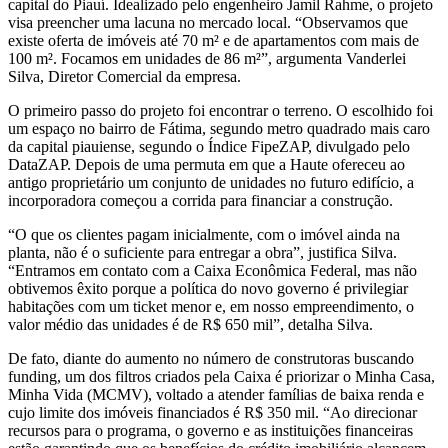
capital do Piauí. Idealizado pelo engenheiro Jamil Rahme, o projeto
visa preencher uma lacuna no mercado local. “Observamos que
existe oferta de imóveis até 70 m² e de apartamentos com mais de
100 m². Focamos em unidades de 86 m²”, argumenta Vanderlei
Silva, Diretor Comercial da empresa.
O primeiro passo do projeto foi encontrar o terreno. O escolhido foi
um espaço no bairro de Fátima, segundo metro quadrado mais caro
da capital piauiense, segundo o Índice FipeZAP, divulgado pelo
DataZAP. Depois de uma permuta em que a Haute ofereceu ao
antigo proprietário um conjunto de unidades no futuro edifício, a
incorporadora começou a corrida para financiar a construção.
“O que os clientes pagam inicialmente, com o imóvel ainda na
planta, não é o suficiente para entregar a obra”, justifica Silva.
“Entramos em contato com a Caixa Econômica Federal, mas não
obtivemos êxito porque a política do novo governo é privilegiar
habitações com um ticket menor e, em nosso empreendimento, o
valor médio das unidades é de R$ 650 mil”, detalha Silva.
De fato, diante do aumento no número de construtoras buscando
funding, um dos filtros criados pela Caixa é priorizar o Minha Casa,
Minha Vida (MCMV), voltado a atender famílias de baixa renda e
cujo limite dos imóveis financiados é R$ 350 mil. “Ao direcionar
recursos para o programa, o governo e as instituições financeiras