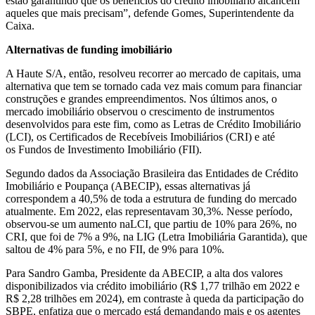
estão garantindo que os benefícios do crédito imobiliário alcancem
aqueles que mais precisam”, defende Gomes, Superintendente da
Caixa.
Alternativas de funding imobiliário
A Haute S/A, então, resolveu recorrer ao mercado de capitais, uma
alternativa que tem se tornado cada vez mais comum para financiar
construções e grandes empreendimentos. Nos últimos anos, o
mercado imobiliário observou o crescimento de instrumentos
desenvolvidos para este fim, como as Letras de Crédito Imobiliário
(LCI), os Certificados de Recebíveis Imobiliários (CRI) e até
os Fundos de Investimento Imobiliário (FII).
Segundo dados da Associação Brasileira das Entidades de Crédito
Imobiliário e Poupança (ABECIP), essas alternativas já
correspondem a 40,5% de toda a estrutura de funding do mercado
atualmente. Em 2022, elas representavam 30,3%. Nesse período,
observou-se um aumento naLCI, que partiu de 10% para 26%, no
CRI, que foi de 7% a 9%, na LIG (Letra Imobiliária Garantida), que
saltou de 4% para 5%, e no FII, de 9% para 10%.
Para Sandro Gamba, Presidente da ABECIP, a alta dos valores
disponibilizados via crédito imobiliário (R$ 1,77 trilhão em 2022 e
R$ 2,28 trilhões em 2024), em contraste à queda da participação do
SBPE, enfatiza que o mercado está demandando mais e os agentes