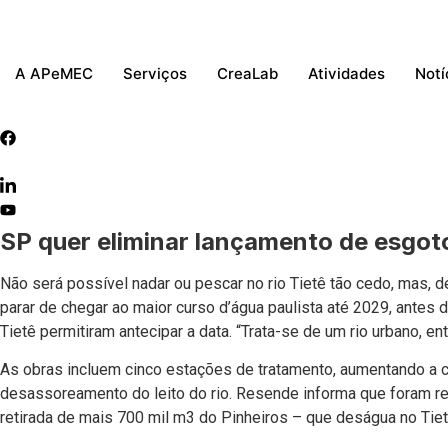
Ir
para
o
A APeMEC
Serviços
CreaLab
Atividades
Notí
conteúdo
SP quer eliminar lançamento de esgot
Não será possível nadar ou pescar no rio Tietê tão cedo, mas, 
parar de chegar ao maior curso d’água paulista até 2029, antes
Tietê permitiram antecipar a data. “Trata-se de um rio urbano, 
As obras incluem cinco estações de tratamento, aumentando a c
desassoreamento do leito do rio. Resende informa que foram re
retirada de mais 700 mil m3 do Pinheiros – que deságua no Tietê