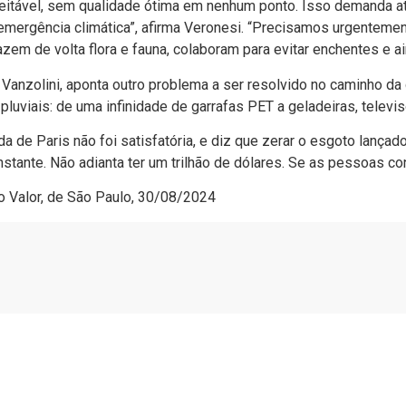
aceitável, sem qualidade ótima em nenhum ponto. Isso demanda 
emergência climática”, afirma Veronesi. “Precisamos urgenteme
razem de volta flora e fauna, colaboram para evitar enchentes e 
anzolini, aponta outro problema a ser resolvido no caminho da 
uviais: de uma infinidade de garrafas PET a geladeiras, televiso
da de Paris não foi satisfatória, e diz que zerar o esgoto lança
ante. Não adianta ter um trilhão de dólares. Se as pessoas conti
o Valor, de São Paulo, 30/08/2024