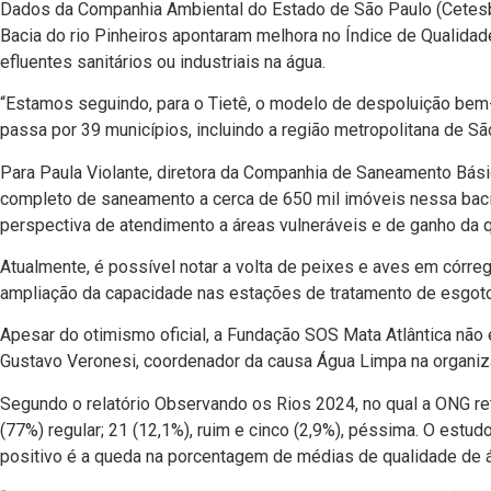
Dados da Companhia Ambiental do Estado de São Paulo (Cetesb
Bacia do rio Pinheiros apontaram melhora no Índice de Qualida
efluentes sanitários ou industriais na água.
“Estamos seguindo, para o Tietê, o modelo de despoluição bem-s
passa por 39 municípios, incluindo a região metropolitana de Sã
Para Paula Violante, diretora da Companhia de Saneamento Básic
completo de saneamento a cerca de 650 mil imóveis nessa baci
perspectiva de atendimento a áreas vulneráveis e de ganho da q
Atualmente, é possível notar a volta de peixes e aves em córr
ampliação da capacidade nas estações de tratamento de esgoto 
Apesar do otimismo oficial, a Fundação SOS Mata Atlântica não 
Gustavo Veronesi, coordenador da causa Água Limpa na organiz
Segundo o relatório Observando os Rios 2024, no qual a ONG ret
(77%) regular; 21 (12,1%), ruim e cinco (2,9%), péssima. O est
positivo é a queda na porcentagem de médias de qualidade de á