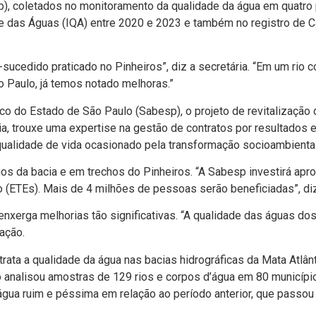
), coletados no monitoramento da qualidade da água em quatro
de das Águas (IQA) entre 2020 e 2023 e também no registro de 
ucedido praticado no Pinheiros”, diz a secretária. “Em um rio c
o Paulo, já temos notado melhoras.”
o do Estado de São Paulo (Sabesp), o projeto de revitalização 
a, trouxe uma expertise na gestão de contratos por resultados
ualidade de vida ocasionado pela transformação socioambiental”
egos da bacia e em trechos do Pinheiros. “A Sabesp investirá 
(ETEs). Mais de 4 milhões de pessoas serão beneficiadas”, diz
enxerga melhorias tão significativas. “A qualidade das águas do
ação.
rata a qualidade da água nas bacias hidrográficas da Mata Atlâ
udo analisou amostras de 129 rios e corpos d’água em 80 municíp
gua ruim e péssima em relação ao período anterior, que passou