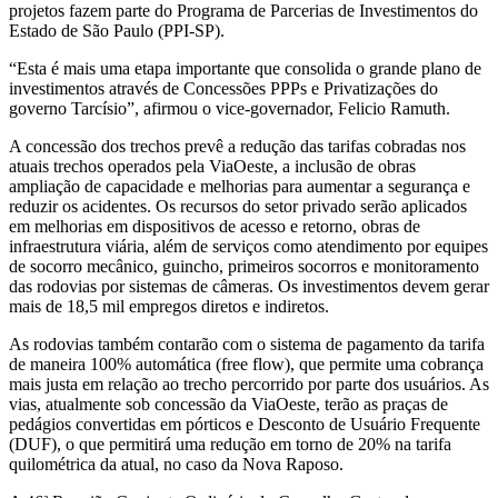
projetos fazem parte do Programa de Parcerias de Investimentos do
Estado de São Paulo (PPI-SP).
“Esta é mais uma etapa importante que consolida o grande plano de
investimentos através de Concessões PPPs e Privatizações do
governo Tarcísio”, afirmou o vice-governador, Felicio Ramuth.
A concessão dos trechos prevê a redução das tarifas cobradas nos
atuais trechos operados pela ViaOeste, a inclusão de obras
ampliação de capacidade e melhorias para aumentar a segurança e
reduzir os acidentes. Os recursos do setor privado serão aplicados
em melhorias em dispositivos de acesso e retorno, obras de
infraestrutura viária, além de serviços como atendimento por equipes
de socorro mecânico, guincho, primeiros socorros e monitoramento
das rodovias por sistemas de câmeras. Os investimentos devem gerar
mais de 18,5 mil empregos diretos e indiretos.
As rodovias também contarão com o sistema de pagamento da tarifa
de maneira 100% automática (free flow), que permite uma cobrança
mais justa em relação ao trecho percorrido por parte dos usuários. As
vias, atualmente sob concessão da ViaOeste, terão as praças de
pedágios convertidas em pórticos e Desconto de Usuário Frequente
(DUF), o que permitirá uma redução em torno de 20% na tarifa
quilométrica da atual, no caso da Nova Raposo.