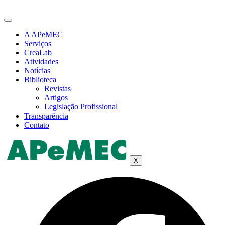
Ir
para
o
A APeMEC
conteúdo
Serviços
CreaLab
Atividades
Notícias
Biblioteca
Revistas
Artigos
Legislação Profissional
Transparência
Contato
X