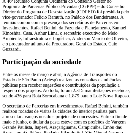
A 46ª Reunião Conjunta Ordinária do Conselho Gestor do
Programa de Parcerias Público-Privadas (CGPPP) e do Conselho
Diretor do Programa de Desestatização (CDPED) foi presidida pelo
vice-governador Felicio Ramuth, no Palácio dos Bandeirantes. A
reunião contou com a presença dos secretários de Parcerias em
Investimentos, Rafael Benini, da Fazenda e Planejamento, Samuel
Kinoshita, Casa, Arthur Lima, o secretário executivo do Meio
Ambiente, Infraestrutura e Logística, Anderson Marcio de Oliveira,
e o procurador adjunto da Procuradora Geral do Estado, Caio
Guzzardi.
Participação da sociedade
Entre os meses de março e abril, a Agência de Transportes do
Estado de São Paulo (Artesp) realizou as consultas e audiências
públicas para receber sugestões e contribuições da população a
respeito dos projetos. Ao todo, foram 2.315 manifestações recebidas,
sendo 436 para Rota Sorocabana e 1.879 para o Lote Nova Raposo.
O secretário de Parcerias em Investimentos, Rafael Benini, também
realizou rodadas de visitas às cidades do interior paulista para
apresentar avanços nos dois projetos de concessões. Entre o fim de
maio e junho, o titular da pasta esteve com os prefeitos de Vargem
Grande Paulista, Itapevi, Araçariguama, Carapicuíba, Embu das
Artes, Juquiá, Ibiúna, Piedade, Pilar do Sul, São Miguel Arcanjo,