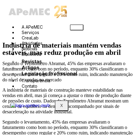
A APeMEC
Serviços
CreaLab
Atividades
Indústria de materiais mantém vendas
Notícias
estáveis, mas reduz produção em abril
Biblioteca
Revistas
Segundo o Termômetro Abramat, 45% das empresas avaliaram o
Artigos
faturamento como bom no período, enquanto 30% classificaram o
Legislação Profissional
desempenho como regular e 20% como ruim, indicando manutenção
do nível de vendas no mercado
Transparência
Contato
A indústria de materiais de construção manteve estabilidade nas
vendas em abril, mas já começa a ajustar o ritmo de produção diante
de pressões de custo. Dados do Termômetro Abramat mostram um
X
cenário de equilíbrio na demanda, acompanhado por sinais de
desaceleração na atividade industrial.
Segundo o levantamento, 45% das empresas avaliaram o
faturamento como bom no período, enquanto 30% classificaram o
desempenho como regular e 20% como ruim, indicando manutenção