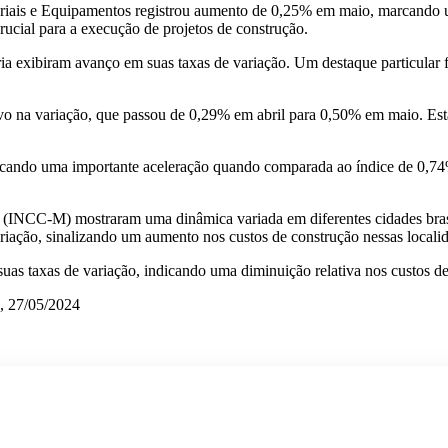
eriais e Equipamentos registrou aumento de 0,25% em maio, marcando u
rucial para a execução de projetos de construção.
 exibiram avanço em suas taxas de variação. Um destaque particular foi
o na variação, que passou de 0,29% em abril para 0,50% em maio. Esta e
ando uma importante aceleração quando comparada ao índice de 0,74% 
(INCC-M) mostraram uma dinâmica variada em diferentes cidades brasil
riação, sinalizando um aumento nos custos de construção nessas locali
suas taxas de variação, indicando uma diminuição relativa nos custos d
o, 27/05/2024