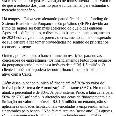
via FIDC e não Emgea. A avaliação de fontes ouvidas pelo Valor é
de que a redução dos juros no país é fundamental para estimular o
mercado secundário.
Há tempos a Caixa vem alertando para dificuldade de funding do
Sistema Brasileiro de Poupança e Empréstimo (SBPE) devido ao
ritmo de saques ser bem mais acelerado do que o das entradas.
Apesar das dificuldades, o discurso do banco era que o orçamento
de 2024 estava garantido, porém, o crescimento acima do esperado
de sua carteira a fez tomar providências no sentido de priorizar os
recursos existentes.
Ontem, por exemplo, o banco anunciou restrições para novas
concessões de empréstimos. Os financiamentos feitos com recursos
da poupança serão limitados a imóveis de até R$ 1,5 milhão. O
cliente também não poderá ter outro financiamento habitacional
ativo com a Caixa.
Além disso, o banco público só financiará até 70% do valor do
imóvel pelo Sistema de Amortização Constante (SAC). No modelo
atual, o percentual é de 80%. Já pelo sistema Price, a fatia cairá para
50%, de 70% até então. A alteração nas cotas de financiamento e a
limitação no valor do imóvel a R$ 1,5 milhão, no entanto, não se
aplicam às unidades habitacionais vinculadas a empreendimentos
financiados pelo banco. “Não faltará recurso [neste ano]. Os ajustes
são exatamente para isto”, explicou um interlocutor da Caixa.