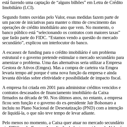
está fazendo uma captação de “alguns bilhões” em Letra de Crédito
Imobiliário (LCI).
Segundo fontes ouvidas pelo Valor, essas medidas fazem parte de
um pacote de iniciativas para manter o ritmo de crescimento das
operações de crédito imobiliário ano que vem. No momento, o
banco público está “selecionando os contratos com maiores taxas”
que farão parte do FIDC. “Estamos vendo a questão do mercado
secundário”, explicou um interlocutor do banco.
A escassez de funding para o crédito imobiliário é um problema
estrutural e o governo pretende estimular o mercado secundário para
amenizar o problema. Uma das alternativas seria utilizar a Empresa
Gestora de Ativos (Emgea). Mas a compra de carteira via Emgea
levaria tempo até porque é uma nova função da empresa e ainda
levanta dúvidas sobre efetividade e possibilidade de impacto fiscal.
A empresa foi criada em 2001 para administrar créditos vencidos e
contratos descasados de financiamento imobiliário da Caixa
firmados na década de 90. Nos últimos anos, no entanto, a empresa
ficou sem função e o governo do ex-presidente Jair Bolsonaro a
incluiu no Plano Nacional de Desestatização (PND) com a intenção
de liquidá-la, o que não teve tempo de levar adiante.
Pelo menos no momento, a Caixa quer atuar no mercado secundário