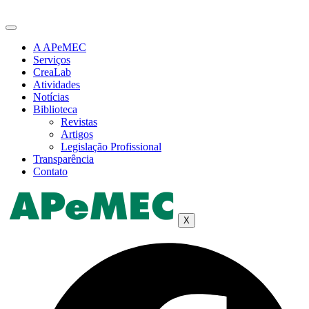
Ir
para
o
A APeMEC
conteúdo
Serviços
CreaLab
Atividades
Notícias
Biblioteca
Revistas
Artigos
Legislação Profissional
Transparência
Contato
X